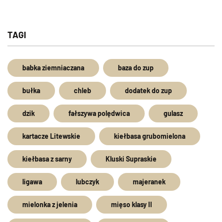
TAGI
babka ziemniaczana
baza do zup
bułka
chleb
dodatek do zup
dzik
fałszywa polędwica
gulasz
kartacze Litewskie
kiełbasa grubomielona
kiełbasa z sarny
Kluski Supraskie
ligawa
lubczyk
majeranek
mielonka z jelenia
mięso klasy II