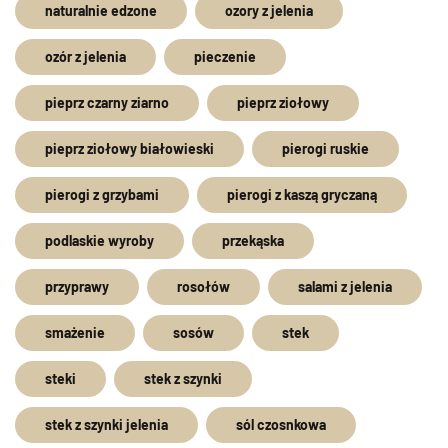
naturalnie edzone
ozory z jelenia
ozór z jelenia
pieczenie
pieprz czarny ziarno
pieprz ziołowy
pieprz ziołowy białowieski
pierogi ruskie
pierogi z grzybami
pierogi z kaszą gryczaną
podlaskie wyroby
przekąska
przyprawy
rosołów
salami z jelenia
smażenie
sosów
stek
steki
stek z szynki
stek z szynki jelenia
sól czosnkowa