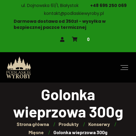
ul. Dojnowska 61/1, Białystok
+48 695 250 069
kontakt@podlaskiewyroby.pl
Darmowa dostawa od 350zł - wysyłka w
bezpiecznej paczce termicznej
0
Golonka
wieprzowa 300g
Strona główna
Produkty
Konserwy
Mięsne
Golonka wieprzowa 300g