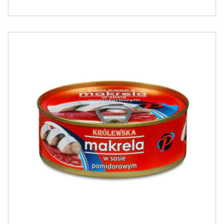
wędzone
w
sosie
pomidorowym
250g