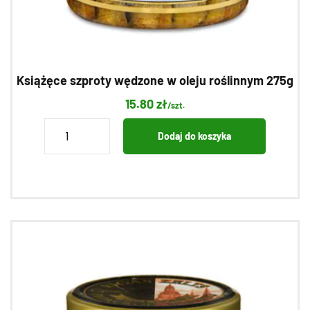
Książęce szproty wędzone w oleju roślinnym 275g
15.80
zł
/szt.
ilość
Dodaj do koszyka
Książęce
szproty
wędzone
w
oleju
roślinnym
275g