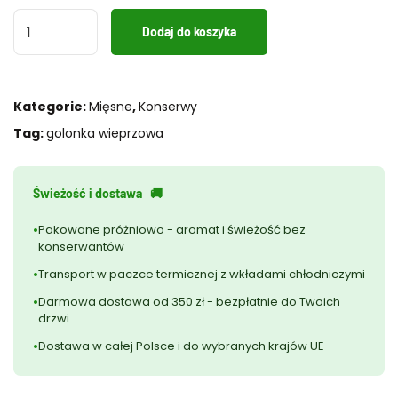
ilość
Dodaj do koszyka
Golonka
wieprzowa
300g
Kategorie:
Mięsne
,
Konserwy
Tag:
golonka wieprzowa
Świeżość i dostawa ‎ ‎ 🚚
Pakowane próżniowo - aromat i świeżość bez
konserwantów
Transport w paczce termicznej z wkładami chłodniczymi
Darmowa dostawa od 350 zł - bezpłatnie do Twoich
drzwi
Dostawa w całej Polsce i do wybranych krajów UE