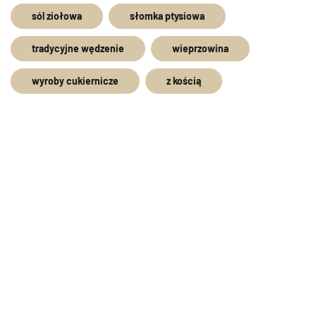
sól ziołowa
słomka ptysiowa
tradycyjne wędzenie
wieprzowina
wyroby cukiernicze
z kością