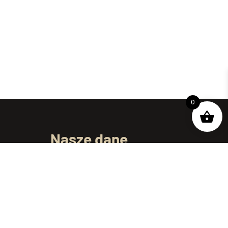
0
Nasze dane
ul. Dojnowska 61/1
15-557 Białystok
telefon:
+48 695 250 069
e-mail:
kontakt@podlaskiewyroby.pl
Godziny pracy: Pon-Pt 7:00 – 15:00