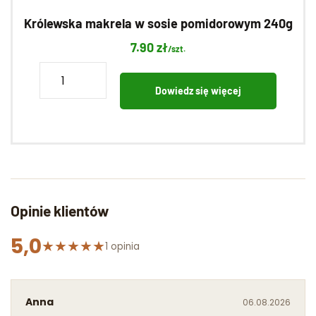
Królewska makrela w sosie pomidorowym 240g
7.90
zł
/szt.
ilość
Królewska
Dowiedz się więcej
makrela
w
sosie
pomidorowym
240g
Opinie klientów
5,0
★
★
★
★
★
1 opinia
Anna
06.08.2026