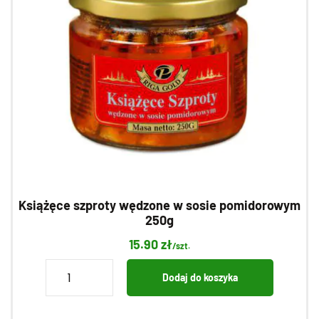
Książęce szproty wędzone w sosie pomidorowym
250g
15.90
zł
/szt.
ilość
Dodaj do koszyka
Książęce
szproty