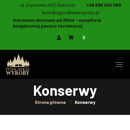
ul. Dojnowska 61/1, Białystok
+48 695 250 069
kontakt@podlaskiewyroby.pl
Darmowa dostawa od 350zł - wysyłka w
bezpiecznej paczce termicznej
0
Konserwy
Strona główna
Konserwy