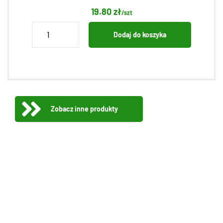
19.80
zł
/szt
ilość
Dodaj do koszyka
Boczek
krojony
z
lubczykiem
300g
Zobacz inne produkty