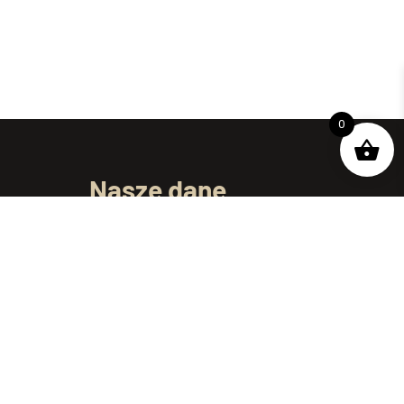
0
Nasze dane
ul. Dojnowska 61/1
15-557 Białystok
telefon:
+48 695 250 069
e-mail:
kontakt@podlaskiewyroby.pl
Godziny pracy: Pon-Pt 7:00 – 15:00