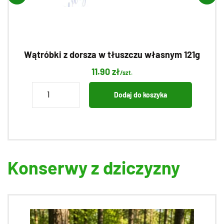
Wątróbki z dorsza w tłuszczu własnym 121g
11.90
zł
/szt.
ilość
Dodaj do koszyka
Wątróbki
z
dorsza
w
tłuszczu
Konserwy z dziczyzny
własnym
121g