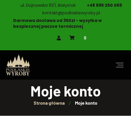
ul. Dojnowska 61/1, Białystok
+48 695 250 069
kontakt@podlaskiewyroby.pl
Darmowa dostawa od 350zł - wysyłka w
bezpiecznej paczce termicznej
0
Moje konto
Strona główna
Moje konto