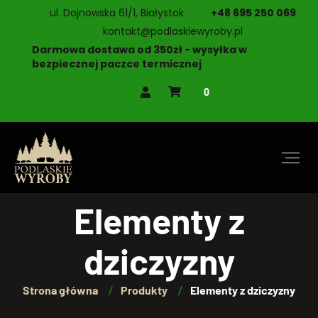
ul. Dojnowska 61/1, Białystok
+48 695 250 069
kontakt@podlaskiewyroby.pl
Darmowa dostawa od 350zł - wysyłka w
bezpiecznej paczce termicznej
0
Elementy z
dziczyzny
Strona główna
Produkty
Elementy z dziczyzny