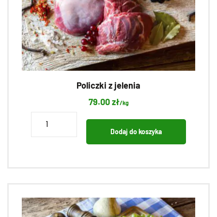
Policzki z jelenia
79.00
zł
/kg
ilość
Policzki
Dodaj do koszyka
z
jelenia