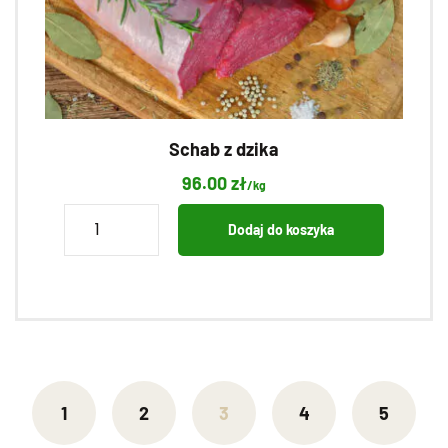
Schab z dzika
96.00
zł
/kg
ilość
Dodaj do koszyka
Schab
z
dzika
1
2
3
4
5