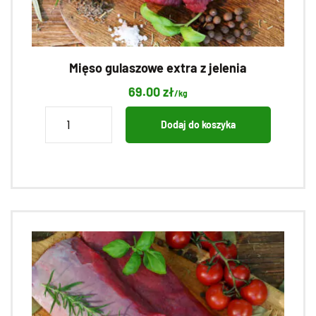
Mięso gulaszowe extra z jelenia
69.00
zł
/kg
ilość
Dodaj do koszyka
Mięso
gulaszowe
extra
z
jelenia