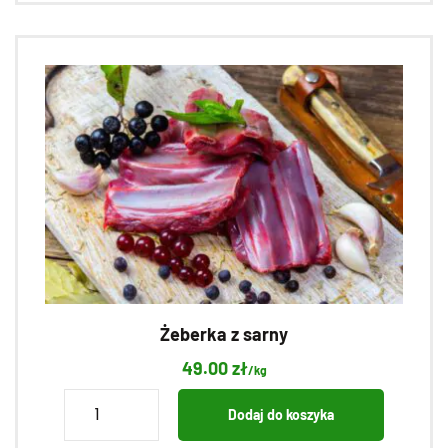
Żeberka z sarny
49.00
zł
/kg
ilość
Dodaj do koszyka
Żeberka