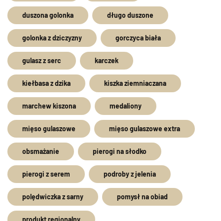
duszona golonka
długo duszone
golonka z dziczyzny
gorczyca biała
gulasz z serc
karczek
kiełbasa z dzika
kiszka ziemniaczana
marchew kiszona
medaliony
mięso gulaszowe
mięso gulaszowe extra
obsmażanie
pierogi na słodko
pierogi z serem
podroby z jelenia
polędwiczka z sarny
pomysł na obiad
produkt regionalny