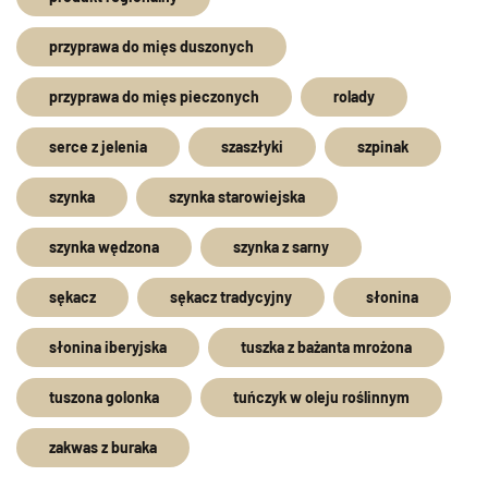
przyprawa do mięs duszonych
przyprawa do mięs pieczonych
rolady
serce z jelenia
szaszłyki
szpinak
szynka
szynka starowiejska
szynka wędzona
szynka z sarny
sękacz
sękacz tradycyjny
słonina
słonina iberyjska
tuszka z bażanta mrożona
tuszona golonka
tuńczyk w oleju roślinnym
zakwas z buraka