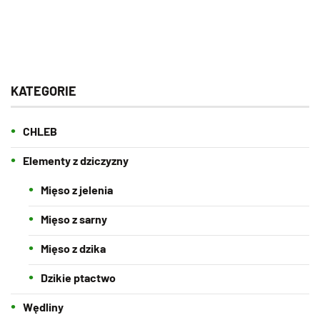
KATEGORIE
CHLEB
Elementy z dziczyzny
Mięso z jelenia
Mięso z sarny
Mięso z dzika
Dzikie ptactwo
Wędliny