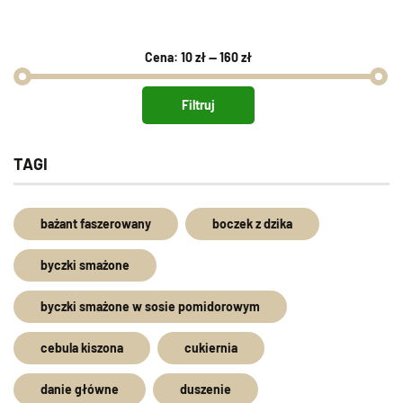
Cena:
10 zł
—
160 zł
Cena
Cena
min.
maks.
Filtruj
TAGI
bażant faszerowany
boczek z dzika
byczki smażone
byczki smażone w sosie pomidorowym
cebula kiszona
cukiernia
danie główne
duszenie