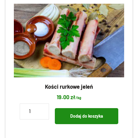
Kości rurkowe jeleń
19.00
zł
/kg
ilość
Kości
Dodaj do koszyka
rurkowe
jeleń