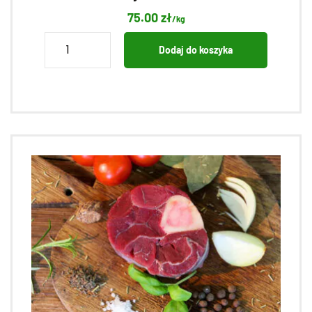
75.00
zł
/kg
ilość
Dodaj do koszyka
Udziec
z
jelenia
bez
kości