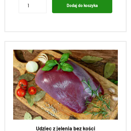
ilość
Dodaj do koszyka
Porcja
rosołowa
z
sarny
Udziec z jelenia bez kości