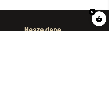
0
Nasze dane
ul. Dojnowska 61/1
15-557 Białystok
telefon:
+48 695 250 069
e-mail:
kontakt@podlaskiewyroby.pl
Godziny pracy: Pon-Pt 7:00 – 15:00
Informacje