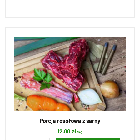
z
sarny
Porcja rosołowa z sarny
12.00
zł
/kg