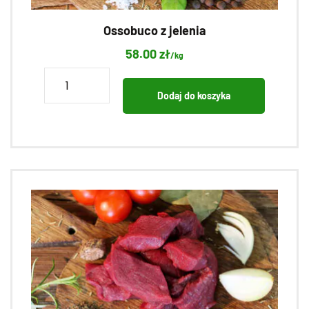
Ossobuco z jelenia
58.00
zł
/kg
ilość
Ossobuco
Dodaj do koszyka
z
jelenia