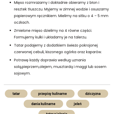
Mięso rozmrażamy i dokładnie obieramy z błon i
resztek tłuszczu. Myjemy w zimnej wodzie i osuszamy
papierowym ręcznikiem. Mielimy na sitku o 4 – 5 mm
oczkach.
Zmielone mięso dzielimy na 4 równe części.
Formujemy kulki i układamy je na talerzu.
Tatar podajemy z dodatkiem świeżo pokrojonej
czerwonej cebuli, kiszonego ogórka oraz kaparów.
Potrawę każdy doprawia według uznania
solą,pieprzem,olejem, musztardą i maggi lub sosem
sojowym.
tatar
przepisy kulinarne
dziczyzna
dania kulinarne
jeleń
tatar z jelenia