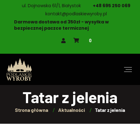
ul. Dojnowska 61/1, Białystok
+48 695 250 069
kontakt@podlaskiewyroby.pl
Darmowa dostawa od 350zł - wysyłka w
bezpiecznej paczce termicznej
0
Tatar z jelenia
Strona główna
Aktualności
Tatar z jelenia