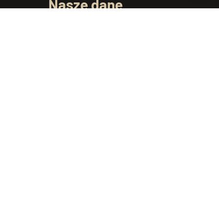
Nasze dane
ul. Dojnowska 61/1
15-557 Białystok
telefon:
+48 695 250 069
e-mail:
kontakt@podlaskiewyroby.pl
Godziny pracy: Pon-Pt 7:00 – 15:00
Informacje
Regulamin sklepu
Polityka prywatności i plików cookies