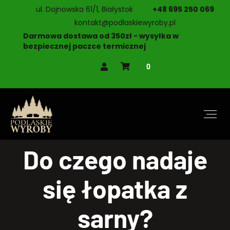
ul. Dojnowska 61/1, Białystok
+48 695 250 069
kontakt@podlaskiewyroby.pl
Darmowa dostawa od 350zł - wysyłka w
bezpiecznej paczce termicznej
0
Do czego nadaje
się łopatka z
sarny?