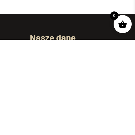
0
Nasze dane
ul. Dojnowska 61/1
15-557 Białystok
telefon:
+48 695 250 069
e-mail:
kontakt@podlaskiewyroby.pl
Godziny pracy: Pon-Pt 7:00 – 15:00
Informacje