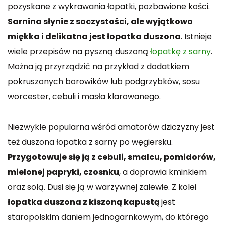
pozyskane z wykrawania łopatki, pozbawione kości.
Sarnina słynie z soczystości, ale wyjątkowo
miękka i delikatna jest łopatka duszona
. Istnieje
wiele przepisów na pyszną duszoną
łopatkę z sarny
.
Można ją przyrządzić na przykład z dodatkiem
pokruszonych borowików lub podgrzybków, sosu
worcester, cebuli i masła klarowanego.
Niezwykle popularna wśród amatorów dziczyzny jest
też duszona łopatka z sarny po węgiersku.
Przygotowuje się ją z cebuli, smalcu, pomidorów,
mielonej papryki, czosnku
, a doprawia kminkiem
oraz solą. Dusi się ją w warzywnej zalewie. Z kolei
łopatka duszona z kiszoną kapustą
jest
staropolskim daniem jednogarnkowym, do którego