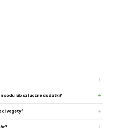
an sodu lub sztuczne dodatki?
k i vegety?
bór?