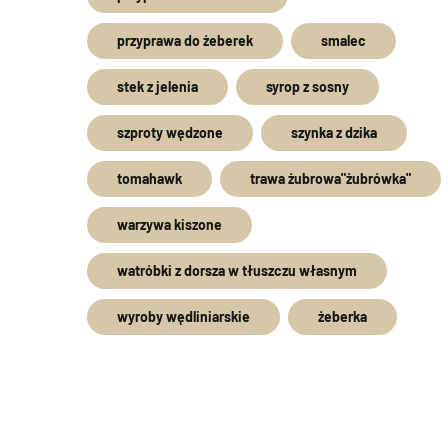
przyprawa do żeberek
smalec
stek z jelenia
syrop z sosny
szproty wędzone
szynka z dzika
tomahawk
trawa żubrowa"żubrówka"
warzywa kiszone
watróbki z dorsza w tłuszczu własnym
wyroby wędliniarskie
żeberka