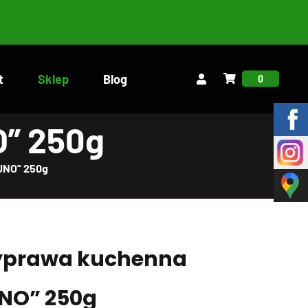
t
Sklep
Blog
0
O” 250g
UNO” 250g
yprawa kuchenna
NO” 250g