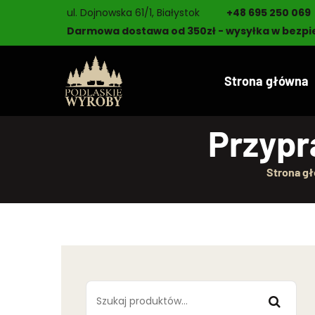
ul. Dojnowska 61/1, Białystok
+48 695 250 069
Darmowa dostawa od 350zł - wysyłka w bezpi
Strona główna
Przypr
Strona g
Szukaj: