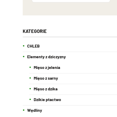
KATEGORIE
CHLEB
Elementy z dziczyzny
Mięso z jelenia
Mięso z sarny
Mięso z dzika
Dzikie ptactwo
Wędliny