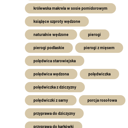
królewska makrela w sosie pomidorowym
książęce szproty wędzone
naturalnie wędzone
pierogi
pierogi podlaskie
pierogi z mięsem
polędwica starowiejska
polędwica wędzona
polędwiczka
polędwiczka z dziczyzny
polędwiczki z sarny
porcja rosołowa
przyprawa do dziczyzny
przyprawa do karkówki