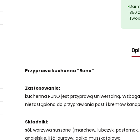
Darm
350 z
Twoi
Opi
Przyprawa kuchenna “Runo”
Zastosowanie:
kuchenna RUNO jest przyprawą uniwersalną. Wzbogaca
niezastąpiona do przyprawiania past i kremów kanap
Składniki:
sól, warzywa suszone (marchew, lubczyk, pasternak, p
angielskie, liść laurowy, gałka muszkatołowa.