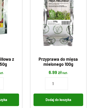
illowa z
Przyprawa do mięsa
 50g
mielonego 100g
6.99
zł
szt.
/szt.
ilość
a
Przyprawa
do
mięsa
szyka
Dodaj do koszyka
mielonego