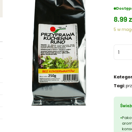
Dostęp
8.99
z
5 w mag
ilość
Przypr
kuchen
"RUNO"
Kategor
250g
Tagi:
pr
Świeżo
Pako
arom
kons