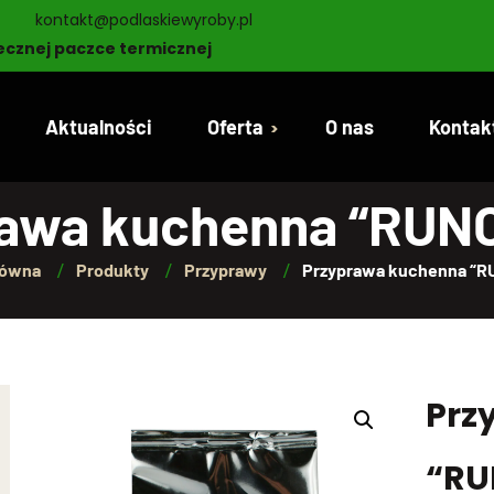
kontakt@podlaskiewyroby.pl
ecznej paczce termicznej
Aktualności
Oferta
O nas
Kontak
awa kuchenna “RUN
Dziczyzna
łówna
Produkty
Przyprawy
Przyprawa kuchenna “R
Oferta wędlin
Piekarnia Cukiernia
Nabiał
Prz
Konserwy
“RU