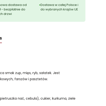
owa dostawa od
Dostawa w całej Polsce i
ł - bezpłatnie do
do wybranych krajów UE
ch drzwi
s
 smak zup, mięs, ryb, sałatek. Jest
kowych, farszów i pasztetów.
ietruszka nać, cebula), cukier, kurkuma, ziele