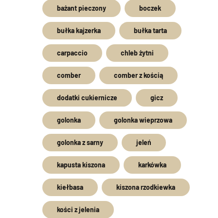
bażant pieczony
boczek
bułka kajzerka
bułka tarta
carpaccio
chleb żytni
comber
comber z kością
dodatki cukiernicze
gicz
golonka
golonka wieprzowa
golonka z sarny
jeleń
kapusta kiszona
karkówka
kiełbasa
kiszona rzodkiewka
kości z jelenia