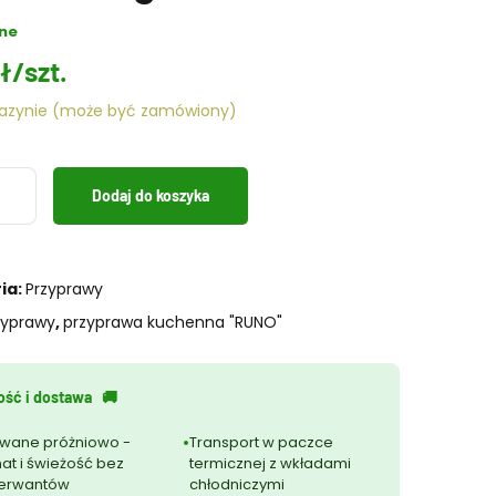
ne
ł
/szt.
azynie (może być zamówiony)
Dodaj do koszyka
awa
na
ia:
Przyprawy
zyprawy
,
przyprawa kuchenna "RUNO"
ść i dostawa ‎ ‎ 🚚
wane próżniowo -
Transport w paczce
at i świeżość bez
termicznej z wkładami
erwantów
chłodniczymi