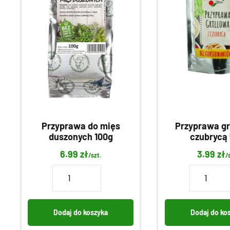
Przyprawa gr
Przyprawa do mięs
czubrycą
duszonych 100g
3.99
zł
6.99
zł
/
/szt.
ilość
ilość
Przypraw
Przyprawa
grillowa
do
z
mięs
Dodaj do ko
Dodaj do koszyka
czubrycą
duszonych