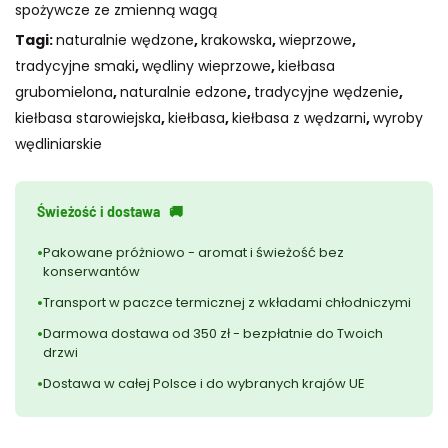
spożywcze ze zmienną wagą
Tagi:
naturalnie wędzone
,
krakowska
,
wieprzowe
,
tradycyjne smaki
,
wędliny wieprzowe
,
kiełbasa
grubomielona
,
naturalnie edzone
,
tradycyjne wędzenie
,
kiełbasa starowiejska
,
kiełbasa
,
kiełbasa z wędzarni
,
wyroby
wędliniarskie
Świeżość i dostawa ‎ ‎ 🚚
Pakowane próżniowo - aromat i świeżość bez
konserwantów
Transport w paczce termicznej z wkładami chłodniczymi
Darmowa dostawa od 350 zł - bezpłatnie do Twoich
drzwi
Dostawa w całej Polsce i do wybranych krajów UE