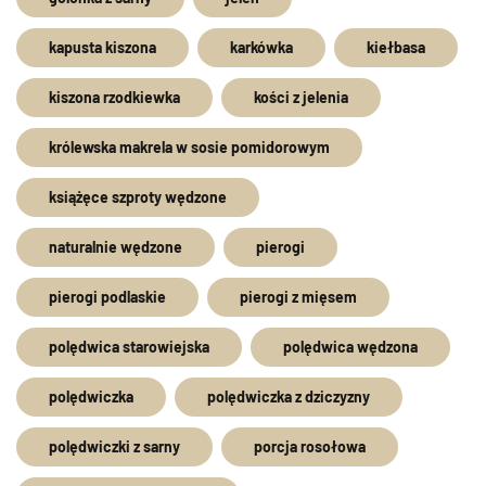
kapusta kiszona
karkówka
kiełbasa
kiszona rzodkiewka
kości z jelenia
królewska makrela w sosie pomidorowym
książęce szproty wędzone
naturalnie wędzone
pierogi
pierogi podlaskie
pierogi z mięsem
polędwica starowiejska
polędwica wędzona
polędwiczka
polędwiczka z dziczyzny
polędwiczki z sarny
porcja rosołowa