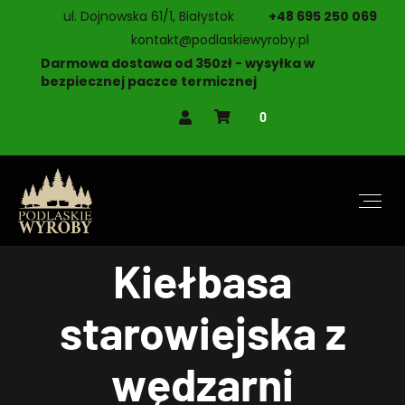
ul. Dojnowska 61/1, Białystok
+48 695 250 069
kontakt@podlaskiewyroby.pl
Darmowa dostawa od 350zł - wysyłka w
bezpiecznej paczce termicznej
0
Kiełbasa
starowiejska z
wędzarni