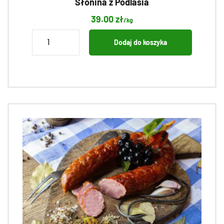
Słonina z Podlasia
39.00
zł
/kg
ilość
Dodaj do koszyka
Słonina
z
Podlasia