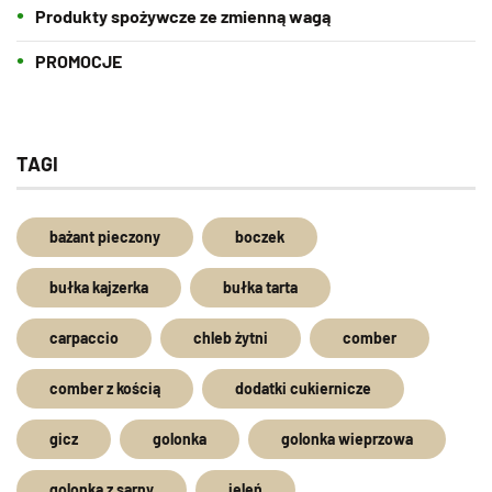
Produkty spożywcze ze zmienną wagą
PROMOCJE
TAGI
bażant pieczony
boczek
bułka kajzerka
bułka tarta
carpaccio
chleb żytni
comber
comber z kością
dodatki cukiernicze
gicz
golonka
golonka wieprzowa
golonka z sarny
jeleń