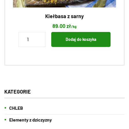
Kiełbasa z sarny
89.00
zł
/kg
ilość
Dodaj do koszyka
Kiełbasa
z
sarny
KATEGORIE
CHLEB
Elementy z dziczyzny