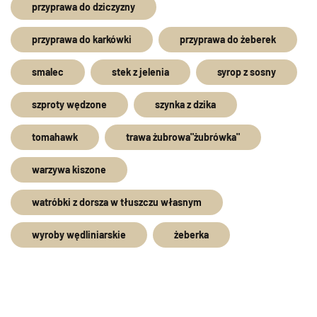
przyprawa do dziczyzny
przyprawa do karkówki
przyprawa do żeberek
smalec
stek z jelenia
syrop z sosny
szproty wędzone
szynka z dzika
tomahawk
trawa żubrowa"żubrówka"
warzywa kiszone
watróbki z dorsza w tłuszczu własnym
wyroby wędliniarskie
żeberka