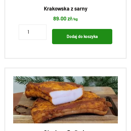
Krakowska z sarny
89.00
zł
/kg
ilość
Krakowska
Dodaj do koszyka
z
sarny