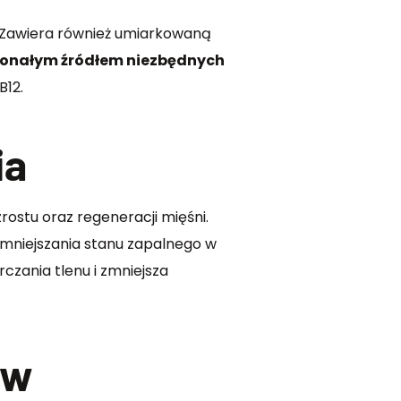
ę. Zawiera również umiarkowaną
konałym źródłem niezbędnych
B12.
ia
ostu oraz regeneracji mięśni.
zmniejszania stanu zapalnego w
rczania tlenu i zmniejsza
ów