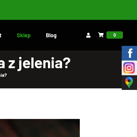
t
Sklep
Blog
0
 z jelenia?
nia?