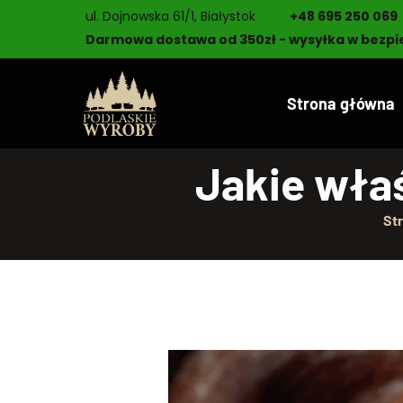
ul. Dojnowska 61/1, Białystok
+48 695 250 069
Darmowa dostawa od 350zł - wysyłka w bezpi
Strona główna
Jakie właś
St