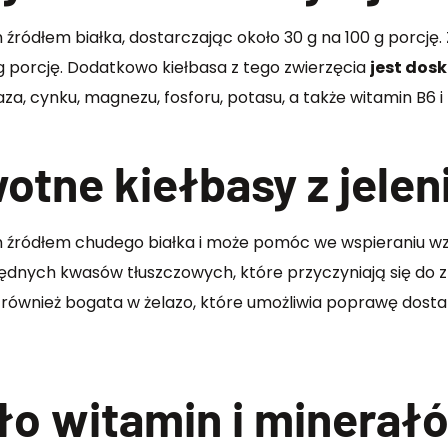
ym źródłem białka, dostarczając około 30 g na 100 g porcj
0 g porcję. Dodatkowo kiełbasa z tego zwierzęcia
jest dos
aza, cynku, magnezu, fosforu, potasu, a także witamin B6 i 
otne kiełbasy z jelen
 źródłem chudego białka i może pomóc we wspieraniu wzr
będnych kwasów tłuszczowych, które przyczyniają się do 
st również bogata w żelazo, które umożliwia poprawę dosta
ło witamin i minerał