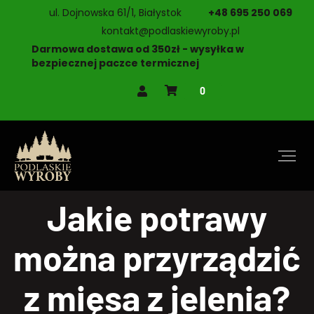
ul. Dojnowska 61/1, Białystok
+48 695 250 069
kontakt@podlaskiewyroby.pl
Darmowa dostawa od 350zł - wysyłka w
bezpiecznej paczce termicznej
0
Jakie potrawy
można przyrządzić
z mięsa z jelenia?