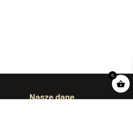
0
Nasze dane
ul. Dojnowska 61/1
15-557 Białystok
telefon:
+48 695 250 069