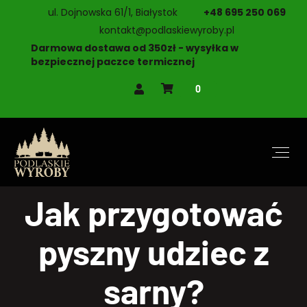
ul. Dojnowska 61/1, Białystok
+48 695 250 069
kontakt@podlaskiewyroby.pl
Darmowa dostawa od 350zł - wysyłka w
bezpiecznej paczce termicznej
0
Jak przygotować
pyszny udziec z
sarny?