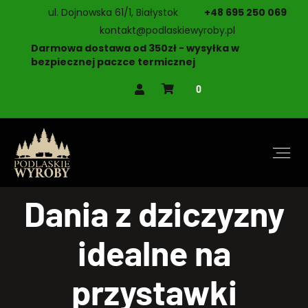
ul. Dojnowska 61/1, Białystok
+48 695 250 069
kontakt@podlaskiewyroby.pl
Darmowa dostawa od 350zł - wysyłka w
bezpiecznej paczce termicznej
0
Dania z dziczyzny
idealne na
przystawki