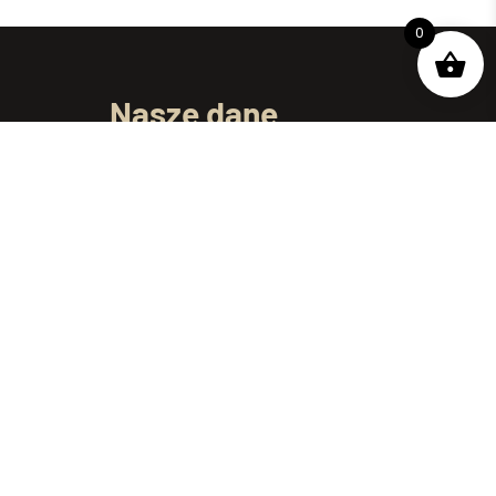
0
Nasze dane
ul. Dojnowska 61/1
15-557 Białystok
telefon:
+48 695 250 069
e-mail:
kontakt@podlaskiewyroby.pl
Godziny pracy: Pon-Pt 7:00 – 15:00
Informacje