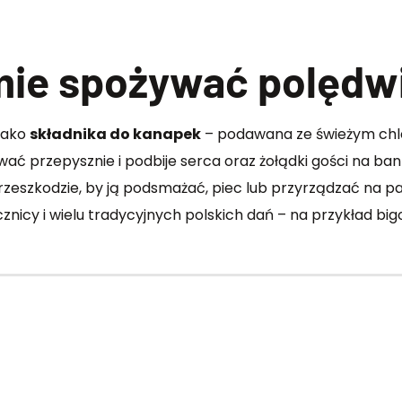
rmie spożywać polędwi
jako
składnika do kanapek
– podawana ze świeżym chl
 przepysznie i podbije serca oraz żołądki gości na bank
 przeszkodzie, by ją podsmażać, piec lub przyrządzać na p
nicy i wielu tradycyjnych polskich dań – na przykład bi