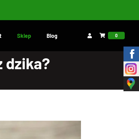
t
Sklep
Blog
0
z dzika?