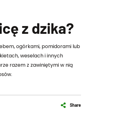
cę z dzika?
ebem, ogórkami, pomidorami lub
ietach, weselach i innych
arze razem z zawiniętymi w nią
gosów.
Share