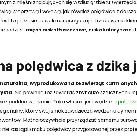
nym z mięśni znajdujących się wzdłuż grzbietu zwierzęci
wicę wieprzową i wołową, jak również polędwice z dorsza i
a. Jest to pokłosie powoli rosnącego zapotrzebowania kli
 uchodzi za
mięso niskotłuszczowe, niskokaloryczne
i 
a polędwica z dzika 
naturalna, wyprodukowana ze zwierząt karmionych d
zysta
. Nie powinna też zawierać zbyt dużo sztucznych ul
wnież poddać wędzeniu. Taka właśnie jest wędzona
polędwi
 regionalny, który swój smak zawdzięcza wędzeniu dymem
onserwantów. Można oczywiście przyrządzać samemu surową
c nie zastąpi smaku polędwicy przygotowanej przez prof