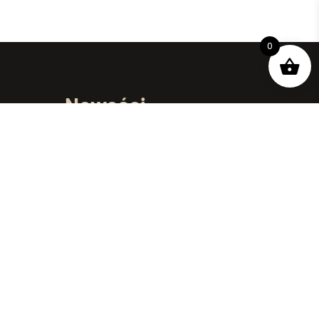
0
Nowości
 –
Polędwica z dzika w
ci
ziołach plastry 80g
16.99
zł
/szt
j smak i
Boczek z dzika w ziołach
plastry 80g
14.99
zł
/szt
y wybór
Karczek z dzika w