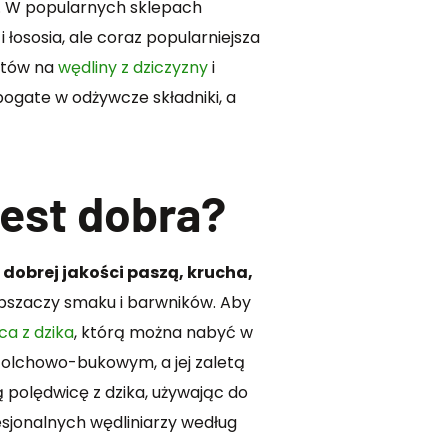
a. W popularnych sklepach
 łososia, ale coraz popularniejsza
entów na
wędliny z dziczyzny
i
bogate w odżywcze składniki, a
jest dobra?
obrej jakości paszą, krucha,
epszaczy smaku i barwników. Aby
ca z dzika
, którą można nabyć w
 olchowo-bukowym, a jej zaletą
 polędwicę z dzika, używając do
esjonalnych wędliniarzy według