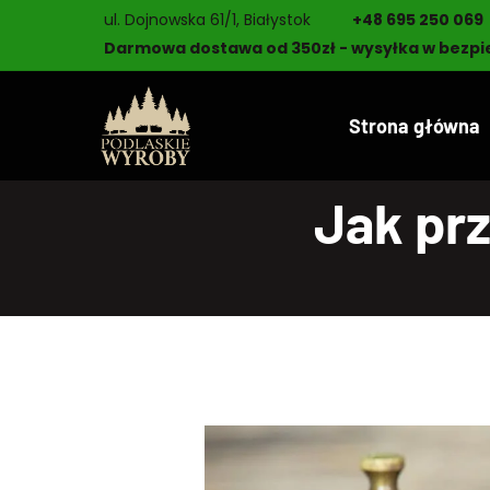
ul. Dojnowska 61/1, Białystok
+48 695 250 069
Darmowa dostawa od 350zł - wysyłka w bezpi
Strona główna
Jak prz