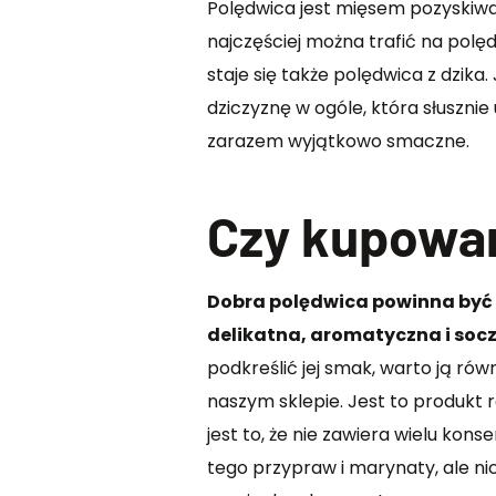
Polędwica jest mięsem pozyskiwa
najczęściej można trafić na polęd
staje się także polędwica z dzik
dziczyznę w ogóle, która słusznie
zarazem wyjątkowo smaczne.
Czy kupowan
Dobra polędwica powinna być 
delikatna, aromatyczna i soc
podkreślić jej smak, warto ją ró
naszym sklepie. Jest to produkt
jest to, że nie zawiera wielu k
tego przypraw i marynaty, ale ni