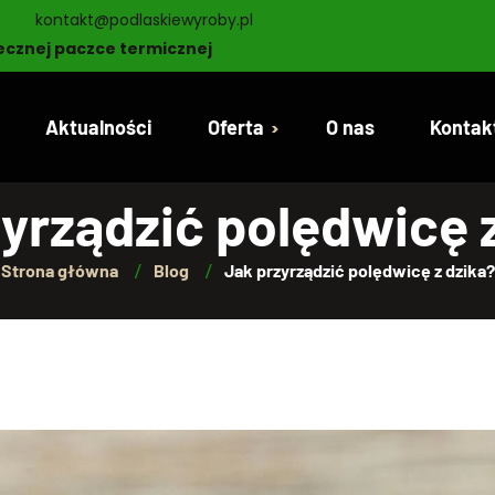
kontakt@podlaskiewyroby.pl
ecznej paczce termicznej
Aktualności
Oferta
O nas
Kontak
yrządzić polędwicę 
Dziczyzna
Strona główna
Blog
Jak przyrządzić polędwicę z dzika?
Oferta wędlin
Piekarnia Cukiernia
Nabiał
Konserwy